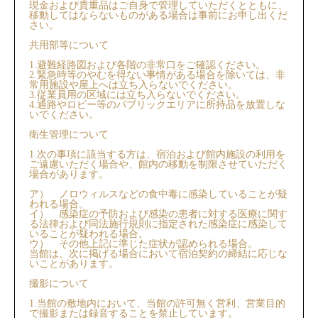
現金および貴重品はご自身で管理していただくとともに、
移動してはならないものがある場合は事前にお申し出くだ
さい。
共用部等について
1.避難経路図および各階の非常口をご確認ください。
2.緊急時等のやむを得ない事情がある場合を除いては、非
常用施設や屋上へは立ち入らないでください。
3.従業員用の区域には立ち入らないでください。
4.通路やロビー等のパブリックエリアに所持品を放置しな
いでください。
衛生管理について
1.次の事項に該当する方は、宿泊および館内施設の利用を
ご遠慮いただく場合や、館内の移動を制限させていただく
場合があります。
ア） ノロウィルスなどの食中毒に感染していることが疑
われる場合。
イ） 感染症の予防および感染の患者に対する医療に関す
る法律および同法施行規則に指定された感染症に感染して
いることが疑われる場合。
ウ） その他上記に準じた症状が認められる場合。
当館は、次に掲げる場合において宿泊契約の締結に応じな
いことがあります。
撮影について
1.当館の敷地内において、当館の許可無く営利、営業目的
で撮影または録音することを禁止しています。