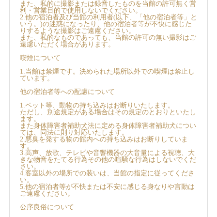
また、私的に撮影または録音したものを当館の許可無く営
利・営業目的で使用しないでください。
2.他の宿泊者及び当館の利用者(以下、「他の宿泊者等」と
いう。)の迷惑になったり、他の宿泊者等が不快に感じた
りするような撮影はご遠慮ください。
また、私的なものであっても、当館の許可の無い撮影はご
遠慮いただく場合があります。
喫煙について
1.当館は禁煙です。決められた場所以外での喫煙は禁止し
ています。
他の宿泊者等への配慮について
1.ペット等、動物の持ち込みはお断りいたします。
ただし、別途規定がある場合はその規定のとおりといたし
ます。
また身体障害者補助犬法に定める身体障害者補助犬につい
ては、同法に則り対応いたします。
2.悪臭を発する物の館内への持ち込みはお断りしていま
す。
3.高声、放歌、テレビや音響機器の大音量による視聴、大
きな物音をたてる行為その他の喧騒な行為はしないでくだ
さい。
4.客室以外の場所での装いは、当館の指定に従ってくださ
い。
5.他の宿泊者等が不快または不安に感じる身なりや言動は
ご遠慮ください。
公序良俗について