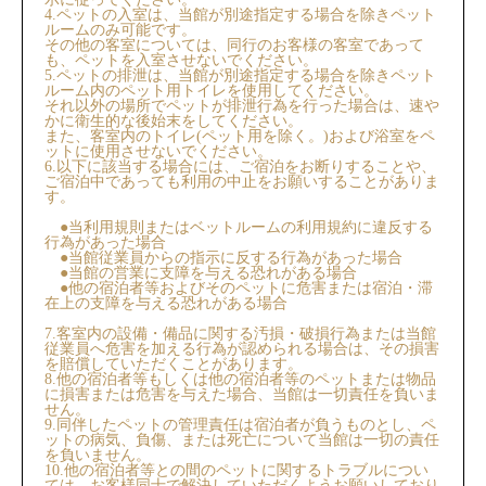
4.ペットの入室は、当館が別途指定する場合を除きペット
ルームのみ可能です。
その他の客室については、同行のお客様の客室であって
も、ペットを入室させないでください。
5.ペットの排泄は、当館が別途指定する場合を除きペット
ルーム内のペット用トイレを使用してください。
それ以外の場所でペットが排泄行為を行った場合は、速や
かに衛生的な後始末をしてください。
また、客室内のトイレ(ペット用を除く。)および浴室をペ
ットに使用させないでください。
6.以下に該当する場合には、ご宿泊をお断りすることや、
ご宿泊中であっても利用の中止をお願いすることがありま
す。
●当利用規則またはベットルームの利用規約に違反する
行為があった場合
●当館従業員からの指示に反する行為があった場合
●当館の営業に支障を与える恐れがある場合
●他の宿泊者等およびそのペットに危害または宿泊・滞
在上の支障を与える恐れがある場合
7.客室内の設備・備品に関する汚損・破損行為または当館
従業員へ危害を加える行為が認められる場合は、その損害
を賠償していただくことがあります。
8.他の宿泊者等もしくは他の宿泊者等のペットまたは物品
に損害または危害を与えた場合、当館は一切責任を負いま
せん。
9.同伴したペットの管理責任は宿泊者が負うものとし、ペ
ットの病気、負傷、または死亡について当館は一切の責任
を負いません。
10.他の宿泊者等との間のペットに関するトラブルについ
ては、お客様同士で解決していただくようお願いしており