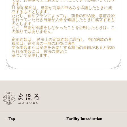
ます。
11.宿泊契約は、当館が前条の申込みを承諾したときに成
立するものとします。
ただし、宿泊プランによっては、前条の申込後、事前決済
を行っていただき当館が入金を確認したときに成立するも
のとします。
なお、当館が承諾をしなかったことを証明したときは、こ
の限りではありません。
宿泊約款は、 ⺠法上の定型約款に該当し、宿泊約款の各
条項は、宿泊者の⼀般の利益に適合
する場合または変更を必要とする相当の事由があると認め
られる場合には、⺠法の規定に
基づいて変更します。
Top
Facility Introduction