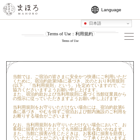
Language
日本語
日本語
ENGLISH
Terms of Use：利用規約
繁體中文
Terms of Use
当館では、ご宿泊の皆さまに安全かつ快適にご利用いただ
くために、宿泊約款第9条に基づき、次のとおり利用規則
(以下、「当利用規則」という。)を定めていますので、ご
協力くださいますようお願い申し上げます。
また、宿泊約款および当利用規則に基づく当館従業員から
の指示に従っていただきますようお願い申し上げます。
当利用規則をお守りいただけない場合には、宿泊約款第6
条に基づき、やむを得ずご宿泊および館内施設のご利用を
お断りする場合がございます。
なお、当利用規則をお守りいただけない場合において、お
客様に損害が生じたとしても当館は責任を負いかねます。
また、当館に損害が生じたときは、お客様に損害を賠償し
ていただくことがございますので、ご了承くださいますよ