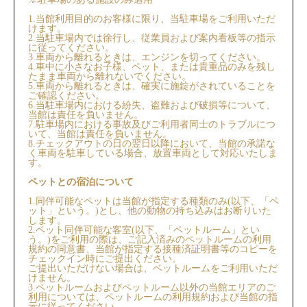
1.当館利用目的のお客様に限り、当駐車場をご利用いただ
けます。
2.当駐車場内では徐行し、従業員および案内看板等の指示
に従ってください。
3.車両から離れるときは、エンジンを切ってください。
4.車中に小さなお子様、ペット、または貴重品のみを残し
たまま車両から離れないでください。
5.車両から離れるときは、確実に施錠がされていることを
ご確認ください。
6.当駐車場内における紛失、盗難および破損等について、
当館は責任を負いません。
7.駐車場内における事故及びご利用者同士のトラブルにつ
いて、当館は責任を負いません。
8.チェックアウトの日の翌日以降において、当館の承諾な
く車両を駐車している場合、放置車両として対応いたしま
す。
ペットとの宿泊について
1.同伴可能なペットは当館が指定する種類のみ(以下、「ペ
ット」という。)とし、他の動物の持ち込みはお断りいた
します。
2.ペット同伴可能な客室(以下、「ペットルーム」とい
う。)をご利用の際は、ご記入済みのペットルームの利用
規約の同意書、当館が指定する接種済証明書等のコピーを
チェックイン時にご提出ください。
ご提出いただけない場合は、ベットルームをご利用いただ
けません。
3.ペットルームおよびペットルーム以外の当館エリアのご
利用については、ペットルームの利用規約および当館の指
示に従ってください。