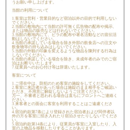
うお願い申し上げます。
当館の利用について
1.客室は営利・営業目的など宿泊以外の目的で利用しない
でください。
2.当館の敷地内にて当館の許可無く広告物の配布や掲示、
または物品の販売などは行わないでください。
3.当館の敷地内にて、ビラの配布や署名活動などの宣伝活
動はしないでください。
4.当館の承諾している場合を除き外部の飲食店への注文や
飲食物等の持ち込みはしないでください。
5.当館の外観の印象を変えるような物品を陳列する行為は
しないでください。
6.当館の承諾している場合を除き、未成年者のみでのご宿
泊はお断りいたします。
7.従業員へのお心付け等は辞退いたします。
客室について
1.ご滞在中は、防犯のため客室の施錠をしてください。
2.客室に来訪者があった場合は施錠のまま相手をご確認い
ただき、不用意に解錠しないようご注意ください。
万一、不審者と思われる場合は直ちにフロントへご連絡く
ださい。
3.来客者との面会に客室を利用することはご遠慮くださ
い。
4.宿泊約款第7条により登録された宿泊者および同伴者以
外の方を客室に招き入れたり宿泊させたりしないでくださ
い。
5.宿泊約款第14条により、従業員が客室に入室したり、入
室の上物品を移動したりすることがあります。