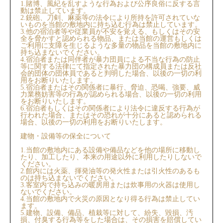
1.賭博、風紀を乱すような行為および公序良俗に反する言
動は禁止しています。
2.銃砲、刀剣、麻薬等の法令により所持を許可されていな
いものを当館の敷地内に持ち込む行為は禁止しています。
3.他の宿泊者等や従業員が不安を覚える、もしくはその安
全を脅かすと認められる物品、または当館の運営もしくは
ご利用に支障を生じるような多量の物品を当館の敷地内に
持ち込まないでください。
4.宿泊者または同伴者が暴力団員による不当な行為の防止
等に関する法律にて指定された暴力団の構成員または反社
会的団体の団体員であると判明した場合、以後の一切の利
用をお断りいたします。
5.宿泊者またはその関係者に暴行、脅迫、恐喝、強要、威
力業務妨害等の行為が認められる場合、以後の一切の利用
をお断りいたします。
6.宿泊者もしくはその関係者により法令に違反する行為が
行われた場合、またはその恐れが十分にあると認められる
場合、以後の一切の利用をお断りいたします。
建物・設備等の保全について
1.当館の敷地内にある設備や備品などを他の場所に移動し
たり、加工したり、本来の用途以外に利用したりしないで
ください。
2.館内には火薬、揮発油等の発火性または引火性のあるも
のは持ち込まないでください。
3.客室内で持ち込みの暖房用または炊事用の火器は使用し
ないでください。
4.当館の敷地内で火災の原因となり得る行為は禁止してい
ます。
5.建物、設備、備品、植栽等に対して、紛失、毀損、汚
損、付臭する行為等をした場合は、その損害を賠償してい