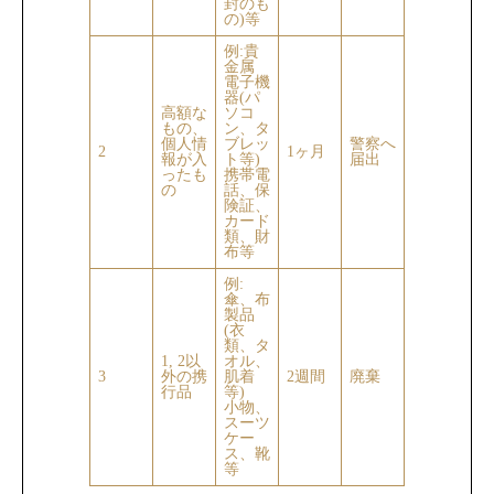
封のも
の)等
例:貴
金属
電子機
器(パ
高額な
ソコ
もの、
ン、タ
個人情
ブレッ
警察へ
2
1ヶ月
報が入
ト等)
届出
ったも
携帯電
の
話、保
険証、
カード
類、財
布等
例:
傘、布
製品
(衣
類、タ
1, 2以
オル、
3
外の携
肌着
2週間
廃棄
行品
等)
小物、
スーツ
ケー
ス、靴
等