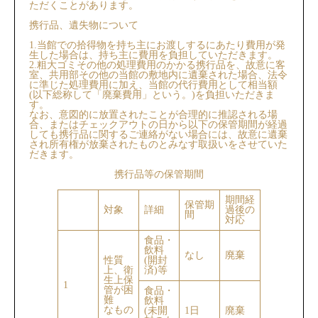
ただくことがあります。
携行品、遺失物について
1.当館での拾得物を持ち主にお渡しするにあたり費用が発
生した場合は、持ち主に費用を負担していただきます。
2.粗大ゴミその他の処理費用のかかる携行品を、故意に客
室、共用部その他の当館の敷地内に遺棄された場合、法令
に準じた処理費用に加え、当館の代行費用として相当額
(以下総称して「廃棄費用」という。)を負担いただきま
す。
なお、意図的に放置されたことが合理的に推認される場
合、またはチェックアウトの日から以下の保管期間が経過
しても携行品に関するご連絡がない場合には、故意に遺棄
され所有権が放棄されたものとみなす取扱いをさせていた
だきます。
携⾏品等の保管期間
期間経
保管期
対象
詳細
過後の
間
対応
食品・
飲料
なし
廃棄
性質
(開封
上、衛
済)等
生上保
1
管が困
食品・
難
飲料
なもの
(未開
1日
廃棄