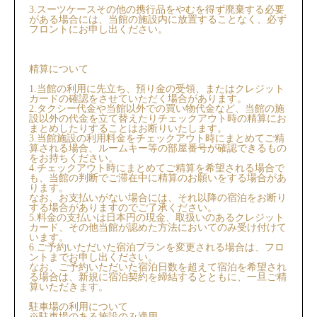
3.スーツケースその他の携行品をやむを得ず廃棄する必要
がある場合には、当館の施設内に放置することなく、必ず
フロントにお申し出ください。
精算について
1.当館の利用に先立ち、預り金の受領、またはクレジット
カードの確認をさせていただく場合があります。
2.タクシー代金や当館以外での買い物代金など、当館の施
設以外の代金を立て替えたりチェックアウト時の精算にお
まとめしたりすることはお断りいたします。
3.当館施設の利用料金をチェックアウト時にまとめてご精
算される場合、ルームキー等の部屋番号が確認できるもの
をお持ちください。
4.チェックアウト時にまとめてご精算を希望される場合で
も、当館の判断でご滞在中に精算のお願いをする場合があ
ります。
なお、お支払いがない場合には、それ以降の宿泊をお断り
する場合がありますのでご了承ください。
5.料金の支払いは日本円の現金、取扱いのあるクレジット
カード、その他当館が認めた方法においてのみ受け付けて
います。
6.ご予約いただいた宿泊プランを変更される場合は、フロ
ントまでお申し出ください。
なお、ご予約いただいた宿泊日数を超えて宿泊を希望され
る場合は、新規に宿泊契約を締結するとともに、一旦ご精
算いただきます。
駐車場の利用について
※駐車場のある施設のみ適用