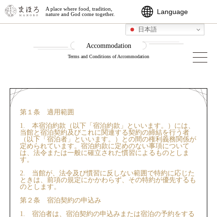
A place where food, tradition,
Language
nature and God come together.
日本語
日本語
Accommodation
ENGLISH
Terms and Conditions of Accommodation
繁體中文
第１条 適用範囲
1. 本宿泊約款（以下「宿泊約款」といいます。）には、
当館と宿泊契約及びこれに関連する契約の締結を行う者
（以下「宿泊者」といいます。）との間の権利義務関係が
定められています。宿泊約款に定めのない事項について
は、法令または一般に確立された慣習によるものとしま
す。
2. 当館が、法令及び慣習に反しない範囲で特約に応じた
ときは、前項の規定にかかわらず、その特約が優先するも
のとします。
第２条 宿泊契約の申込み
1. 宿泊者は、宿泊契約の申込みまたは宿泊の予約をする