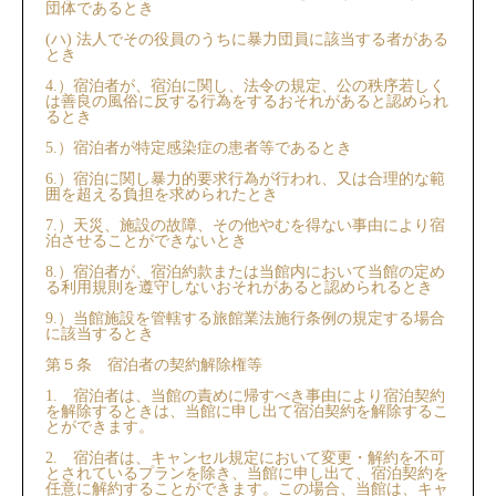
団体であるとき
(ハ) 法人でその役員のうちに暴力団員に該当する者がある
とき
4.）宿泊者が、宿泊に関し、法令の規定、公の秩序若しく
は善良の風俗に反する行為をするおそれがあると認められ
るとき
5.）宿泊者が特定感染症の患者等であるとき
6.）宿泊に関し暴力的要求行為が行われ、⼜は合理的な範
囲を超える負担を求められたとき
7.）天災、施設の故障、その他やむを得ない事由により宿
泊させることができないとき
8.）宿泊者が、宿泊約款または当館内において当館の定め
る利用規則を遵守しないおそれがあると認められるとき
9.）当館施設を管轄する旅館業法施行条例の規定する場合
に該当するとき
第５条 宿泊者の契約解除権等
1. 宿泊者は、当館の責めに帰すべき事由により宿泊契約
を解除するときは、当館に申し出て宿泊契約を解除するこ
とができます。
2. 宿泊者は、キャンセル規定において変更・解約を不可
とされているプランを除き、当館に申し出て、宿泊契約を
任意に解約することができます。この場合、当館は、キャ