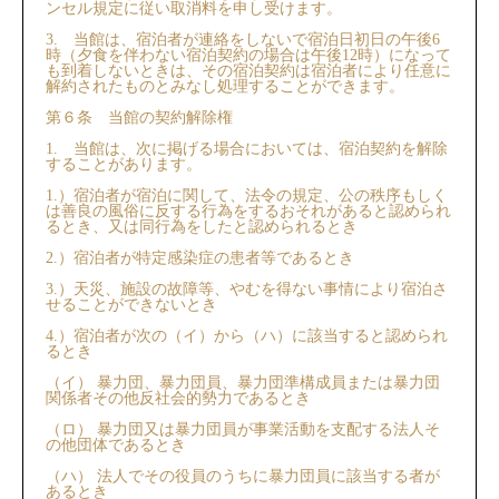
ンセル規定に従い取消料を申し受けます。
3. 当館は、宿泊者が連絡をしないで宿泊日初日の午後6
時（夕食を伴わない宿泊契約の場合は午後12時）になって
も到着しないときは、その宿泊契約は宿泊者により任意に
解約されたものとみなし処理することができます。
第６条 当館の契約解除権
1. 当館は、次に掲げる場合においては、宿泊契約を解除
することがあります。
1.）宿泊者が宿泊に関して、法令の規定、公の秩序もしく
は善良の風俗に反する行為をするおそれがあると認められ
るとき、⼜は同行為をしたと認められるとき
2.）宿泊者が特定感染症の患者等であるとき
3.）天災、施設の故障等、やむを得ない事情により宿泊さ
せることができないとき
4.）宿泊者が次の（イ）から（ハ）に該当すると認められ
るとき
（イ） 暴力団、暴力団員、暴力団準構成員または暴力団
関係者その他反社会的勢力であるとき
（ロ） 暴力団⼜は暴力団員が事業活動を支配する法人そ
の他団体であるとき
（ハ） 法人でその役員のうちに暴力団員に該当する者が
あるとき