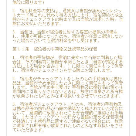
施設に限ります）
2. 宿泊料金等の支払は、通貨⼜は当館が認めたクレジッ
トカード等これに代わり得る方法により、宿泊契約の成立
時からチェックアウトの時まで⼜は当館が請求した時、当
館にお⽀払いただきます。
3. 当館は、当館が宿泊者に対する客室の提供の準備を
し、使用が可能になったのち、宿泊者が任意に宿泊しなか
った場合においても宿泊料金を申し受けます。
第１１条 宿泊者の手荷物⼜は携帯品の保管
1. 宿泊者の手荷物が、宿泊に先⽴って当館に到着した場
合は、その到着前に当館が承諾したとき（当館が指定する
方法による場合を含みます。）に限って責任をもって保管
し、宿泊者がチェックインをする際にお渡しします。
2. 宿泊者がチェックアウトをしたのちの手荷物⼜は携⾏
品は、当館が予め承諾したときに限って責任をもって保管
します。当館が予め申し受けた手荷物⼜は携⾏品の預かり
期間内に引取りがされないときは、故意に遺棄され所有権
が放棄されたものとみなす取扱いをさせていただきます。
3. 宿泊者がチェックアウトしたのち、宿泊者の手荷物⼜
は携帯品等の携⾏品が当館の承諾なく残されていた場合に
おいて、意図的に放置されたことが合理的に推認される場
合、またはチェックアウトの日から当館の定める保管期間
が経過しても携⾏品に関するご連絡がない場合には、故意
に遺棄され所有権が放棄されたものとみなす取扱いをさせ
ていただきます。