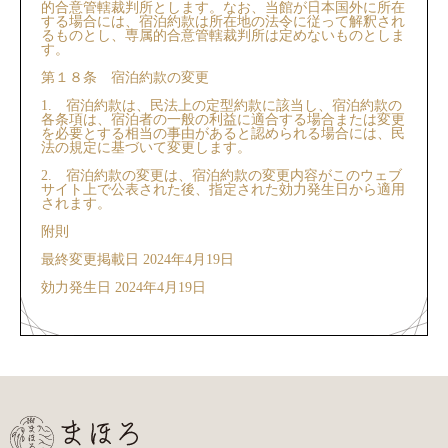
的合意管轄裁判所とします。なお、当館が日本国外に所在
する場合には、宿泊約款は所在地の法令に従って解釈され
るものとし、専属的合意管轄裁判所は定めないものとしま
す。
第１８条 宿泊約款の変更
1. 宿泊約款は、民法上の定型約款に該当し、宿泊約款の
各条項は、宿泊者の一般の利益に適合する場合または変更
を必要とする相当の事由があると認められる場合には、民
法の規定に基づいて変更します。
2. 宿泊約款の変更は、宿泊約款の変更内容がこのウェブ
サイト上で公表された後、指定された効力発生日から適用
されます。
附則
最終変更掲載日 2024年4月19日
効力発生日 2024年4月19日