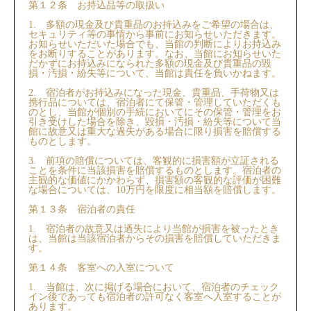
第１２条 お持込品等の取扱い
1. 多額の現金及び貴重品のお持込みをご希望の場合は、
セキュリティ等の事情から事前にお知らせいただきます。
お知らせいただいた場合でも、当館の判断によりお持込み
をお断りすることがあります。なお、当館にお知らせいた
だかずにお持込みになられた多額の現金及び貴重品の毀
損・汚損・紛失等について、当館は責任を負いかねます。
2. 宿泊者がお持込みになった現金、貴重品、手荷物⼜は
携⾏品については、宿泊者にて保管・管理していただくも
のとし、当館が個別の⼿続においてにその保管・管理をお
引き受けした場合を除き、毀損・汚損・紛失等について当
館に故意⼜は重大な過失がある場合に限り損害を賠償する
ものとします。
3. 前項の賠償については、客観的に損害額が⽴証される
ことを条件に当該損害を賠償するものとします。宿泊者の
主観的な価値にかかわらず、損害額の客観的な評価が困難
な場合については、10万円を限度に相当額を賠償します。
第１３条 宿泊者の責任
1. 宿泊者の故意⼜は過失により当館が損害を被ったとき
は、当館は当該宿泊者からその損害を賠償していただきま
す。
第１４条 客室への入室について
1. 当館は、次に掲げる場合において、宿泊者のチェック
イン後であっても宿泊者の許可なく客室へ入室することが
あります。