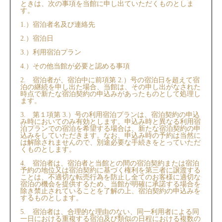
ときは、次の事項を当館に申し出ていただくものとしま
す。
1.）宿泊者名及び連絡先
2.）宿泊日
3.）利用宿泊プラン
4.）その他当館が必要と認める事項
2. 宿泊者が、宿泊中に前項第 2.）号の宿泊日を超えて宿
泊の継続を申し出た場合、当館は、その申し出がなされた
時点で新たな宿泊契約の申込みがあったものとして処理し
ます。
3. 第１項第 3.）号の利用宿泊プランは、宿泊契約の申込
み時においてのみ有効とします。申込み時と異なる利用宿
泊プランでの宿泊を希望する場合は、新たな宿泊契約の申
込みをしていただきます。なお、申込み時の予約は当然に
は解除されませんので、別途必要な手続きをとっていただ
くものとします。
4. 宿泊者は、宿泊者と当館との間の宿泊契約または宿泊
予約の地位⼜は宿泊契約に基づく権利を第三者に譲渡する
ことは、不適切な転売行為を防止し全てのお客様に適切な
宿泊の機会を提供するため、当館が明確に承諾する場合を
除き禁⽌されていることを了解の上、宿泊契約の申込みを
するものとします。
5. 宿泊者は、合理的な理由のない、同一利用者による同
一日における重複する宿泊及び類似の日程における複数の