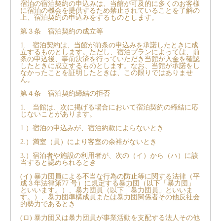
宿泊の宿泊契約の申込みは、当館が可及的に多くのお客様
に宿泊の機会を提供するため禁⽌されていることを了解の
上、宿泊契約の申込みをするものとします。
第３条 宿泊契約の成立等
1. 宿泊契約は、当館が前条の申込みを承諾したときに成
立するものとします。ただし、宿泊プランによっては、前
条の申込後、事前決済を行っていただき当館が入金を確認
したときに成立するものとします。なお、当館が承諾をし
なかったことを証明したときは、この限りではありませ
ん。
第４条 宿泊契約締結の拒否
1. 当館は、次に掲げる場合において宿泊契約の締結に応
じないことがあります。
1.）宿泊の申込みが、宿泊約款によらないとき
2.）満室（員）により客室の余裕がないとき
3.）宿泊者や施設の利用者が、次の（イ）から（ハ）に該
当すると認められるとき
(イ) 暴力団員による不当な行為の防止等に関する法律（平
成３年法律第77 号）に規定する暴力団（以下「暴力団」
といいます。）、暴力団員（以下「暴力団員」といいま
す。）、暴力団準構成員または暴力団関係者その他反社会
的勢力であるとき
(ロ) 暴力団⼜は暴力団員が事業活動を支配する法人その他