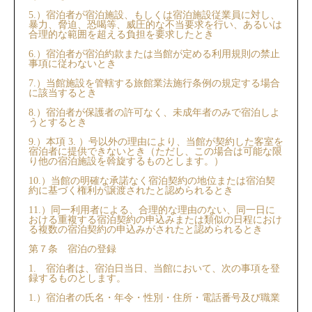
5.）宿泊者が宿泊施設、もしくは宿泊施設従業員に対し、
暴力、脅迫、恐喝等、威圧的な不当要求を行い、あるいは
合理的な範囲を超える負担を要求したとき
6.）宿泊者が宿泊約款または当館が定める利用規則の禁⽌
事項に従わないとき
7.）当館施設を管轄する旅館業法施行条例の規定する場合
に該当するとき
8.）宿泊者が保護者の許可なく、未成年者のみで宿泊しよ
うとするとき
9.）本項 3. ）号以外の理由により、当館が契約した客室を
宿泊者に提供できないとき（ただし、この場合は可能な限
り他の宿泊施設を斡旋するものとします。）
10.）当館の明確な承諾なく宿泊契約の地位または宿泊契
約に基づく権利が譲渡されたと認められるとき
11.）同一利用者による、合理的な理由のない、同一日に
おける重複する宿泊契約の申込みまたは類似の日程におけ
る複数の宿泊契約の申込みがされたと認められるとき
第７条 宿泊の登録
1. 宿泊者は、宿泊日当日、当館において、次の事項を登
録するものとします。
1.）宿泊者の⽒名・年令・性別・住所・電話番号及び職業