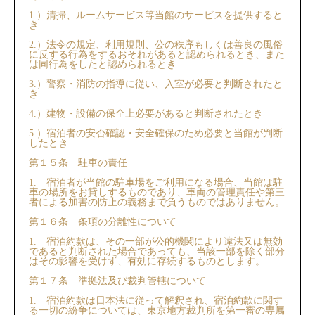
1.）清掃、ルームサービス等当館のサービスを提供すると
き
2.）法令の規定、利用規則、公の秩序もしくは善良の風俗
に反する行為をするおそれがあると認められるとき、また
は同行為をしたと認められるとき
3.）警察・消防の指導に従い、入室が必要と判断されたと
き
4.）建物・設備の保全上必要があると判断されたとき
5.）宿泊者の安否確認・安全確保のため必要と当館が判断
したとき
第１５条 駐車の責任
1. 宿泊者が当館の駐車場をご利用になる場合、当館は駐
車の場所をお貸しするものであり、⾞両の管理責任や第三
者による加害の防⽌の義務まで負うものではありません。
第１６条 条項の分離性について
1. 宿泊約款は、その一部が公的機関により違法⼜は無効
であると判断された場合であっても、当該一部を除く部分
はその影響を受けず、有効に存続するものとします。
第１７条 準拠法及び裁判管轄について
1. 宿泊約款は日本法に従って解釈され、宿泊約款に関す
る一切の紛争については、東京地方裁判所を第一審の専属